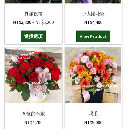
禮物|禮籃
真誠祝福
小太陽花籃
Price
NT$
3,800
–
NT$
5,200
NT$
4,400
綠色盆栽
range:
此
選擇選項
NT$3,800
View Product
客製化訂購
產
through
品
NT$5,200
聯絡我們
有
多
種
款
式。
可
在
產
品
永恆的奉獻
喝采
頁
NT$
4,700
NT$
5,000
面