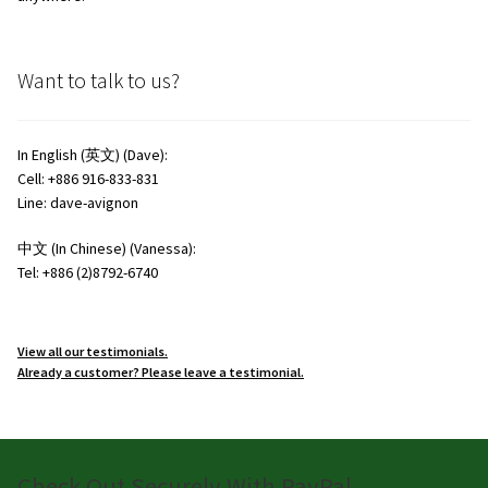
Want to talk to us?
In English (英文) (Dave):
Cell: +886 916-833-831
Line: dave-avignon
中文 (In Chinese) (Vanessa):
Tel: +886 (2)8792-6740
View all our testimonials.
Already a customer? Please leave a testimonial.
Check Out Securely With PayPal