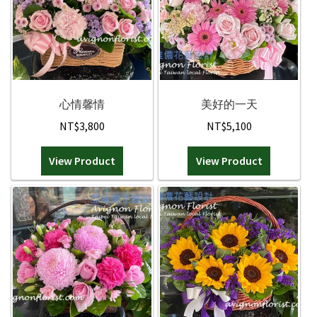
其他花禮
其他花禮
男生的禮物
男生的禮物
心情馨情
美好的一天
弔唁花禮
弔唁花禮
NT$
3,800
NT$
5,100
Expan
花的類型
花的類型
View Product
View Product
聯絡我們
精緻花束
桌花/盆花/瓶花
蘭花盆栽
永生花/乾燥花