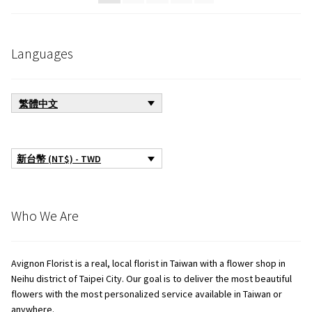
款
式。
可
Languages
在
產
品
繁體中文
頁
面
選
新台幣 (NT$) - TWD
擇
選
項
Who We Are
Avignon Florist is a real, local florist in Taiwan with a flower shop in
Neihu district of Taipei City. Our goal is to deliver the most beautiful
flowers with the most personalized service available in Taiwan or
anywhere.