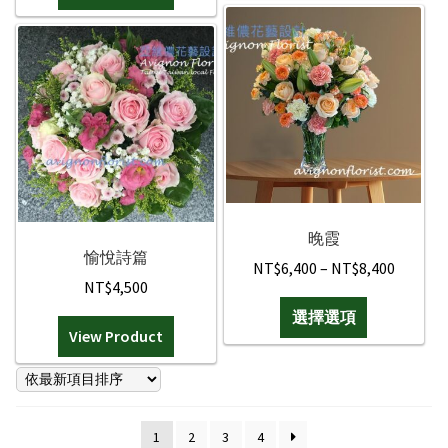
選
項
晚霞
愉悅詩篇
Price
NT$
6,400
–
NT$
8,400
NT$
4,500
range:
此
選擇選項
NT$6,4
產
View Product
throug
品
NT$8,4
有
多
種
1
2
3
4