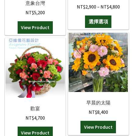
意象台灣
Price
NT$
2,900
–
NT$
4,800
NT$
5,200
range:
此
選擇選項
NT$2,9
產
View Product
throug
品
NT$4,8
有
多
種
款
式。
可
在
產
品
早晨的太陽
歡宴
頁
NT$
8,400
面
NT$
4,700
選
View Product
擇
View Product