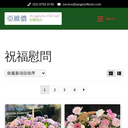
(02) 8792-6740
service@avignonflorist.com
跳
跳
Menu
至
至
導
主
覽
要
台灣花店
台灣花店
列
內
容
祝福慰問
Expan
用途和節日
用途和節日
送給媽媽的花
送給媽媽的花
生日|結婚週年紀念
生日|結婚週年紀念
1
2
3
4
祝福慰問
祝福慰問
商業花禮
商業花禮
特殊節日
特殊節日