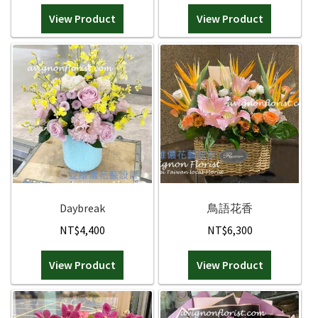
選
View Product
View Product
擇
選
項
Daybreak
鳥語花香
NT$
4,400
NT$
6,300
View Product
View Product