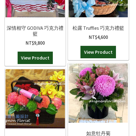
可
在
產
品
深情相守 GODIVA 巧克力禮
松露 Truffles 巧克力禮籃
籃
頁
NT$
4,600
面
NT$
9,800
選
View Product
擇
View Product
選
項
如意牡丹菊