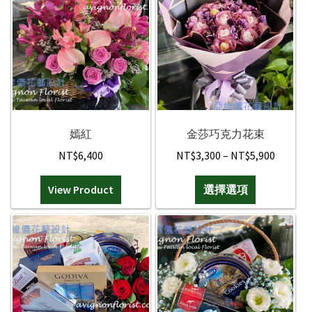
嫣紅
金莎巧克力花束
Price
NT$
6,400
NT$
3,300
–
NT$
5,900
range:
此
View Product
選擇選項
NT$3,3
產
throug
品
NT$5,9
有
多
種
款
式。