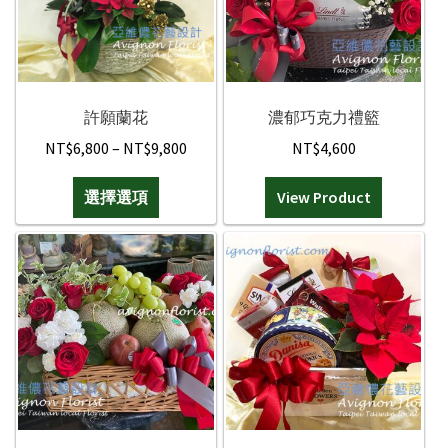
式。
可
在
產
品
許願蘭花
濃郁巧克力禮籃
頁
Price
NT$
6,800
–
NT$
9,800
NT$
4,600
面
range:
此
選
選擇選項
NT$6,800
View Product
產
擇
through
品
選
NT$9,800
有
項
多
種
款
式。
可
在
產