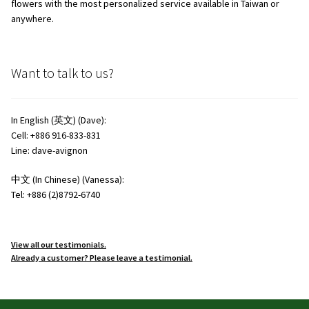
flowers with the most personalized service available in Taiwan or
anywhere.
Want to talk to us?
In English (英文) (Dave):
Cell: +886 916-833-831
Line: dave-avignon
中文 (In Chinese) (Vanessa):
Tel: +886 (2)8792-6740
View all our testimonials.
Already a customer? Please leave a testimonial.