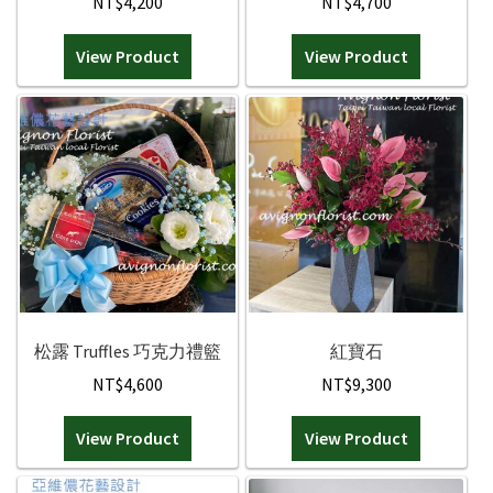
NT$
4,200
NT$
4,700
面
禮物|禮籃
選
View Product
View Product
擇
綠色盆栽
選
項
客製化訂購
聯絡我們
松露 Truffles 巧克力禮籃
紅寶石
NT$
4,600
NT$
9,300
View Product
View Product