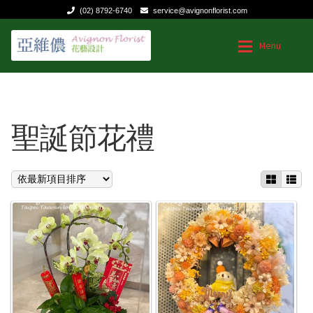
(02) 8792-6740
service@avignonflorist.com
跳
跳
Menu
至
至
導
主
覽
要
台灣花店
台灣花店
列
內
容
聖誕節花禮
Expan
用途和節日
用途和節日
Expan
花的類型
送給媽媽的花
聯絡我們
生日|結婚週年紀念
祝福慰問
商業花禮
特殊節日