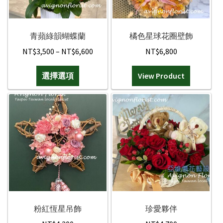
其他花禮
青蘋綠韻蝴蝶蘭
橘色星球花圈壁飾
Price
NT$
3,500
–
NT$
6,600
NT$
6,800
男生的禮物
range:
此
選擇選項
NT$3,500
View Product
弔唁花禮
產
through
品
NT$6,600
花的類型
有
多
精緻花束
種
款
桌花/盆花/瓶花
式。
可
在
蘭花盆栽
產
品
粉紅恆星吊飾
珍愛夥伴
永生花/乾燥花
頁