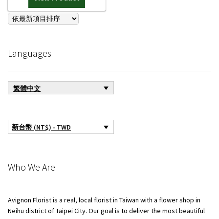
Languages
繁體中文
新台幣 (NT$) - TWD
Who We Are
Avignon Florist is a real, local florist in Taiwan with a flower shop in
Neihu district of Taipei City. Our goal is to deliver the most beautiful