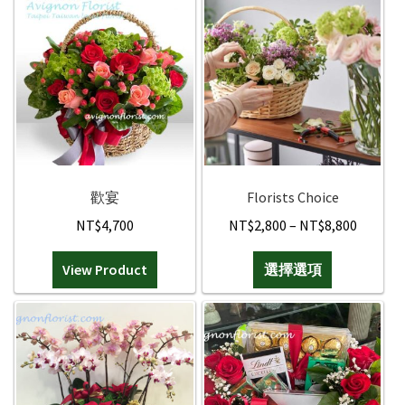
歡宴
Florists Choice
Price
NT$
4,700
NT$
2,800
–
NT$
8,800
range:
此
View Product
選擇選項
NT$2,8
產
throug
品
NT$8,8
有
多
種
款