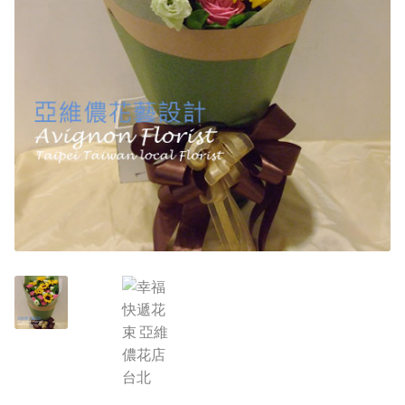
其他花禮
男生的禮物
弔唁花禮
花的類型
精緻花束
桌花/盆花/瓶花
蘭花盆栽
永生花/乾燥花