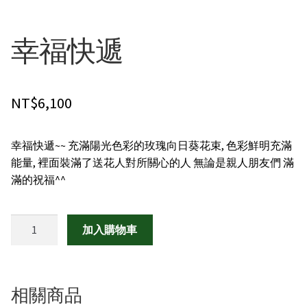
禮物|禮籃
幸福快遞
綠色盆栽
客製化訂購
NT$
6,100
聯絡我們
幸福快遞~~ 充滿陽光色彩的玫瑰向日葵花束, 色彩鮮明充滿
能量, 裡面裝滿了送花人對所關心的人 無論是親人朋友們 滿
滿的祝福^^
幸
加入購物車
福
快
遞
數
相關商品