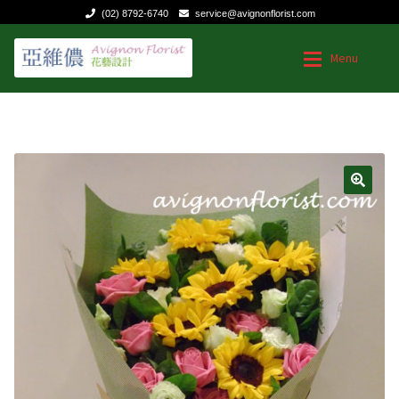
(02) 8792-6740
service@avignonflorist.com
跳
跳
Menu
至
至
導
主
覽
要
台灣花店
台灣花店
列
內
容
Expan
用途和節日
用途和節日
🔍
Expan
花的類型
送給媽媽的花
聯絡我們
生日|結婚週年紀念
祝福慰問
商業花禮
特殊節日