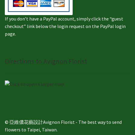
If you don’t have a PayPal account, simply click the “guest
checkout” link below the login request on the PayPal login
page.
Directions to Avignon Florist
© 亞維儂花藝設計Avignon Florist - The best way to send
flowers to Taipei, Taiwan.