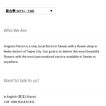
新台幣 (NT$) - TWD
Who We Are
Avignon Florist is a real, local florist in Taiwan with a flower shop in
Neihu district of Taipei City. Our goal is to deliver the most beautiful
flowers with the most personalized service available in Taiwan or
anywhere.
Want to talk to us?
In English (英文) (Dave):
Cell: +886 916-833-831