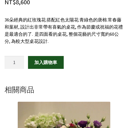
NT$
8,600
禮物|禮籃
36朵經典的紅玫瑰花.搭配紅色太陽花.青綠色的唐棉.常春藤
綠色盆栽
和葉材, 設計出非常帶有喜氣的桌花, 作為節慶或祝福的花禮
是最適合的了. 是四面看的桌花, 整個花藝的尺寸寬約60公
客製化訂購
分, 為較大型桌花設計.
聯絡我們
慶
加入購物車
典
紅
玫
桌
相關商品
花
數
量