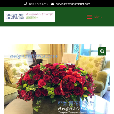
(02) 8792-6740
service@avignonflorist.com
跳
跳
Menu
至
至
導
主
覽
要
台灣花店
台灣花店
列
內
容
Expan
用途和節日
用途和節日
🔍
Expan
花的類型
送給媽媽的花
聯絡我們
生日|結婚週年紀念
祝福慰問
商業花禮
特殊節日