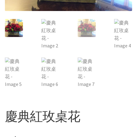
其他花禮
男生的禮物
弔唁花禮
花的類型
精緻花束
桌花/盆花/瓶花
慶典紅玫桌花
蘭花盆栽
永生花/乾燥花