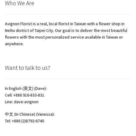
Who We Are
Avignon Florist is a real, local florist in Taiwan with a flower shop in
Neihu district of Taipei City. Our goal is to deliver the most beautiful
flowers with the most personalized service available in Taiwan or
anywhere.
Want to talk to us?
In English (英文) (Dave):
Cell: +886 916-833-831
Line: dave-avignon
中文 (In Chinese) (Vanessa):
Tel: +886 (2)8792-6740