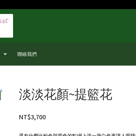
聯絡我們
淡淡花顏~提籃花
NT$
3,700
還有什麼比粉色與紫色的點綴上添一筆白色更讓人眼睛