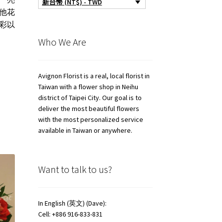
新台幣 (NT$) - TWD
他花
彩以
Who We Are
Avignon Florist is a real, local florist in
Taiwan with a flower shop in Neihu
district of Taipei City. Our goal is to
deliver the most beautiful flowers
with the most personalized service
available in Taiwan or anywhere.
Want to talk to us?
In English (英文) (Dave):
Cell: +886 916-833-831