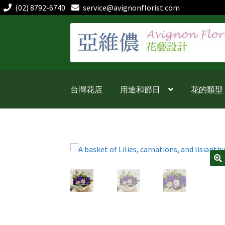
(02) 8792-6740
service@avignonflorist.com
跳
跳
至
至
導
主
覽
要
列
內
台灣花店
用途和節日
花的類型
容
🔍