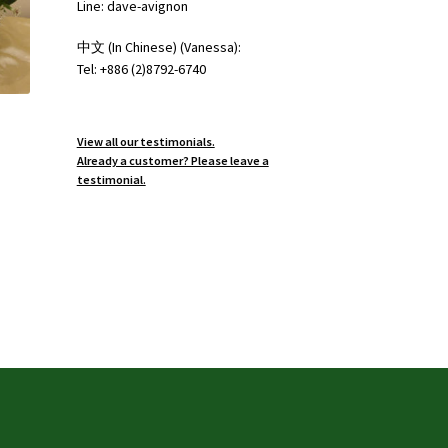
Line: dave-avignon
中文 (In Chinese) (Vanessa):
Tel: +886 (2)8792-6740
View all our testimonials.
Already a customer? Please leave a
testimonial.