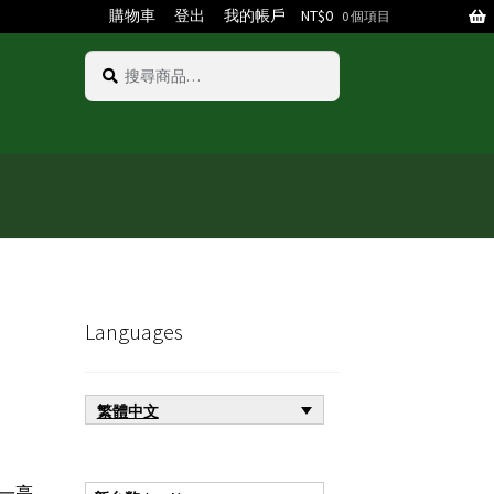
購物車
登出
我的帳戶
NT$
0
0 個項目
搜
搜
尋
尋
關
鍵
字:
Languages
繁體中文
一亮