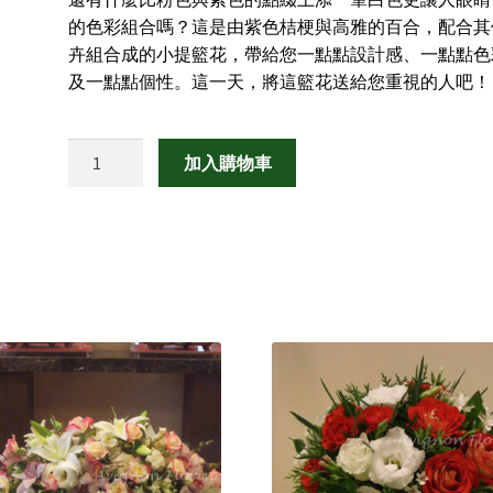
的色彩組合嗎？這是由紫色桔梗與高雅的百合，配合其
卉組合成的小提籃花，帶給您一點點設計感、一點點色
及一點點個性。這一天，將這籃花送給您重視的人吧！
淡
加入購物車
淡
花
顏
~
提
籃
花
數
量