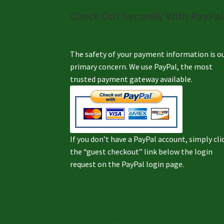
Check Out Securely With PayPal
The safety of your payment information is o
primary concern. We use PayPal, the most
trusted payment gateway available.
If you don’t have a PayPal account, simply cli
the “guest checkout” link below the login
request on the PayPal login page.