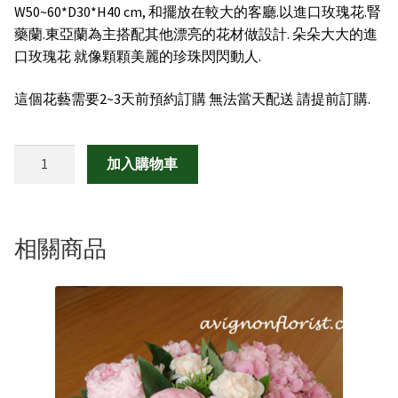
W50~60*D30*H40 cm, 和擺放在較大的客廳.以進口玫瑰花.腎
禮物|禮籃
藥蘭.東亞蘭為主搭配其他漂亮的花材做設計. 朵朵大大的進
口玫瑰花 就像顆顆美麗的珍珠閃閃動人.
綠色盆栽
這個花藝需要2~3天前預約訂購 無法當天配送 請提前訂購.
客製化訂購
璀
加入購物車
聯絡我們
璨
明
珠
數
相關商品
量