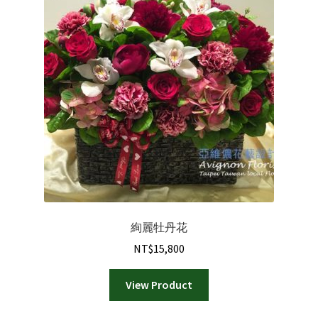
款
式。
可
在
產
品
頁
面
選
擇
選
項
絢麗牡丹花
NT$
15,800
View Product