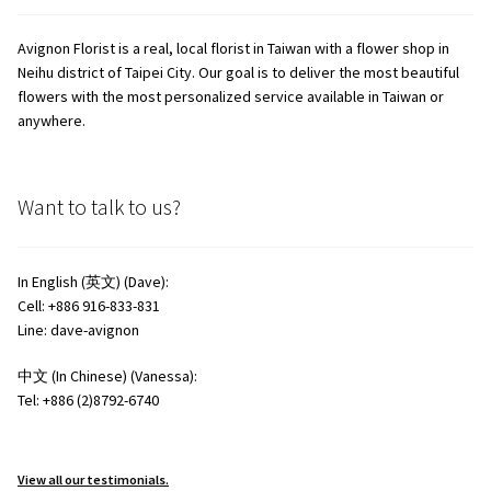
Avignon Florist is a real, local florist in Taiwan with a flower shop in
Neihu district of Taipei City. Our goal is to deliver the most beautiful
flowers with the most personalized service available in Taiwan or
anywhere.
Want to talk to us?
In English (英文) (Dave):
Cell: +886 916-833-831
Line: dave-avignon
中文 (In Chinese) (Vanessa):
Tel: +886 (2)8792-6740
View all our testimonials.