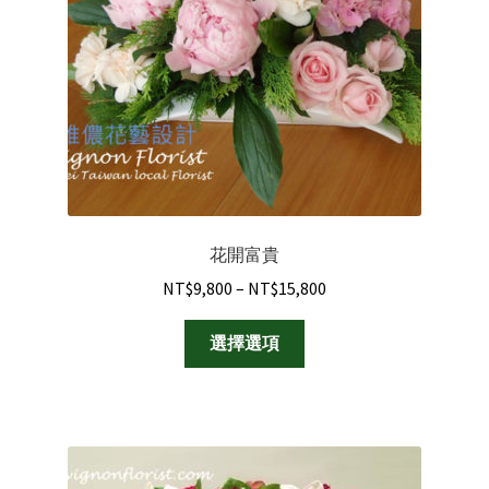
花開富貴
Price
NT$
9,800
–
NT$
15,800
range:
此
NT$9,800
選擇選項
產
through
品
NT$15,800
有
多
種