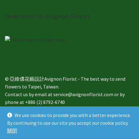
Directions to Avignon Florist
© 亞維儂花藝設計Avignon Florist - The best way to send
flowers to Taipei, Taiwan.
Contact us by email at service@avignonflorist.com or by
phone at +886 (2) 8792-6740
We use cookies to provide you with a better experience.
By continuing to use our site you accept our cookie policy.
關閉