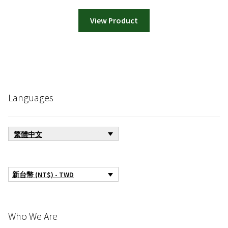
View Product
Languages
繁體中文
新台幣 (NT$) - TWD
Who We Are