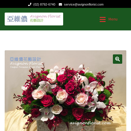
(02) 8792-6740
service@avignonflorist.com
跳
跳
Menu
至
至
導
主
覽
要
台灣花店
台灣花店
列
內
容
Expan
用途和節日
用途和節日
🔍
Expan
花的類型
送給媽媽的花
聯絡我們
生日|結婚週年紀念
祝福慰問
商業花禮
特殊節日