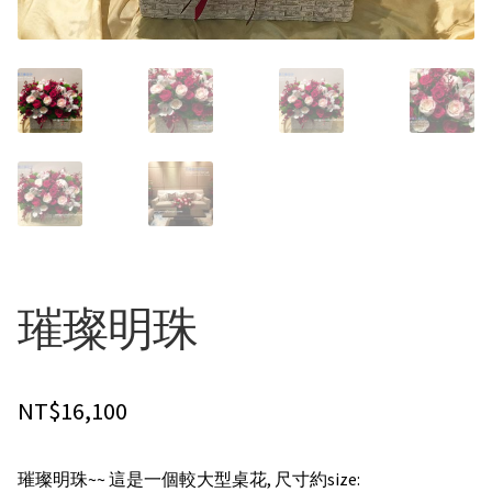
其他花禮
男生的禮物
弔唁花禮
花的類型
精緻花束
璀璨明珠
桌花/盆花/瓶花
蘭花盆栽
NT$
16,100
永生花/乾燥花
璀璨明珠~~ 這是一個較大型桌花, 尺寸約size: