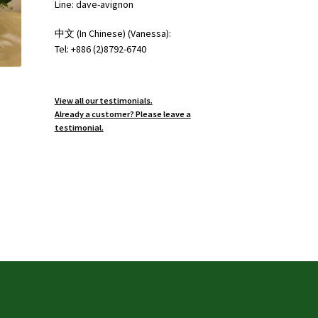
Line: dave-avignon
中文 (In Chinese) (Vanessa):
Tel: +886 (2)8792-6740
View all our testimonials.
Already a customer? Please leave a
testimonial.