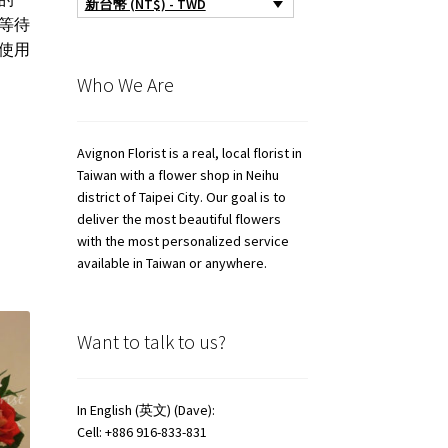
新台幣 (NT$) - TWD
等待
使用
Who We Are
Avignon Florist is a real, local florist in
Taiwan with a flower shop in Neihu
district of Taipei City. Our goal is to
deliver the most beautiful flowers
with the most personalized service
available in Taiwan or anywhere.
Want to talk to us?
In English (英文) (Dave):
Cell: +886 916-833-831