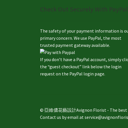
Check Out Securely With PayPal
The safety of your payment information is o
primary concern. We use PayPal, the most
trusted payment gateway available.
If you don’t have a PayPal account, simply cli
the “guest checkout” link below the login
request on the PayPal login page.
© 亞維儂花藝設計Avignon Florist - The best way 
Contact us by email at service@avignonflori