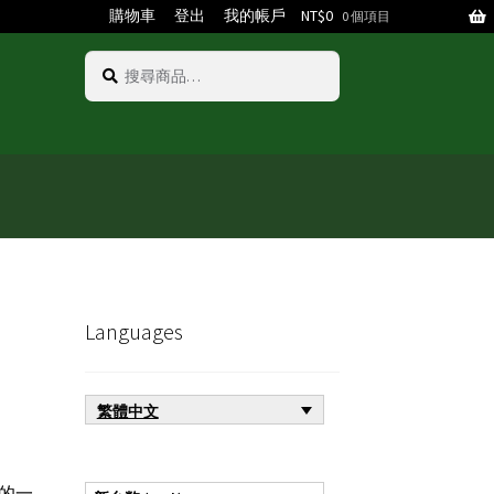
購物車
登出
我的帳戶
NT$
0
0 個項目
搜
搜
尋
尋
關
鍵
字:
Languages
繁體中文
的一