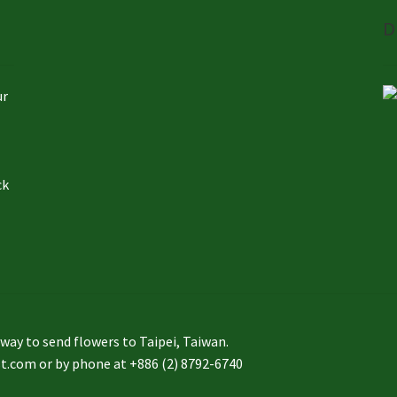
D
ur
ck
to send flowers to Taipei, Taiwan.
st.com or by phone at +886 (2) 8792-6740