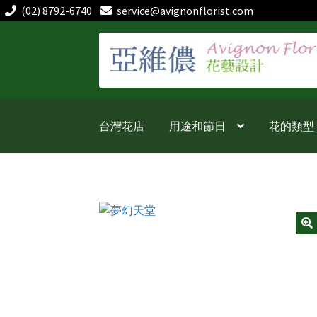
(02) 8792-6740
service@avignonflorist.com
跳
跳
至
至
導
主
覽
要
列
內
台灣花店
用途和節日
花的類型
容
🔍