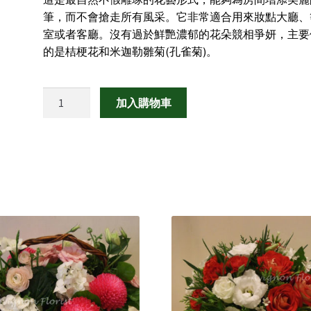
筆，而不會搶走所有風采。它非常適合用來妝點大廳、
室或者客廳。沒有過於鮮艷濃郁的花朵競相爭妍，主要
的是桔梗花和米迦勒雛菊(孔雀菊)。
夢
加入購物車
幻
天
堂
數
量