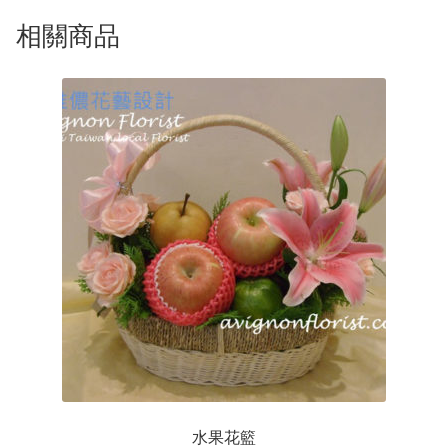
雨
禮物|禮籃
數
相關商品
量
綠色盆栽
客製化訂購
聯絡我們
水果花籃