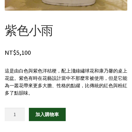
其他花禮
紫色小雨
男生的禮物
弔唁花禮
NT$
5,100
花的類型
這是由白色與紫色洋桔梗，配上淺綠繡球花和康乃馨的桌上
精緻花束
花盆。紫色有時在花藝設計當中不那麼常被使用，但是它能
為一叢花帶來更多大膽、性格的點綴，比傳統的紅色與粉紅
多了點韻味。
桌花/盆花/瓶花
蘭花盆栽
紫
加入購物車
色
永生花/乾燥花
小