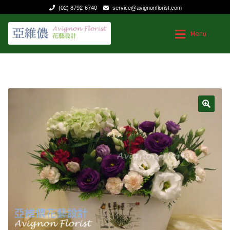
(02) 8792-6740
service@avignonflorist.com
跳
跳
Menu
至
至
導
主
覽
要
台灣花店
台灣花店
列
內
容
Expan
用途和節日
用途和節日
🔍
Expan
花的類型
送給媽媽的花
聯絡我們
生日|結婚週年紀念
祝福慰問
商業花禮
特殊節日