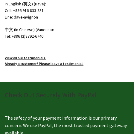
In English (英文) (Dave):
Cell: +886 916-833-831
Line: dave-avignon
中文 (In Chinese) (Vanessa):
Tel: +886 (2)8792-6740
View all our testimonials.
Already a customer? Please leave a testimonial.
Check Out Securely With PayPal
The safety of your payment information is our primary
concern. We use PayPal, the most trusted payment gateway
available.