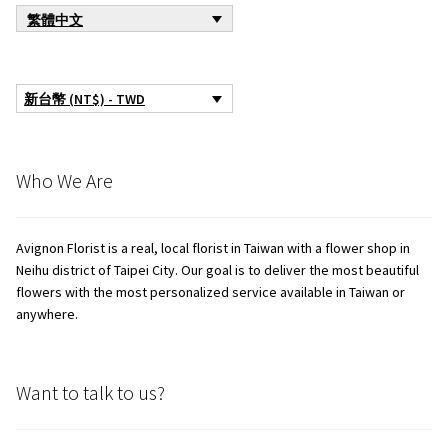
繁體中文
新台幣 (NT$) - TWD
Who We Are
Avignon Florist is a real, local florist in Taiwan with a flower shop in
Neihu district of Taipei City. Our goal is to deliver the most beautiful
flowers with the most personalized service available in Taiwan or
anywhere.
Want to talk to us?