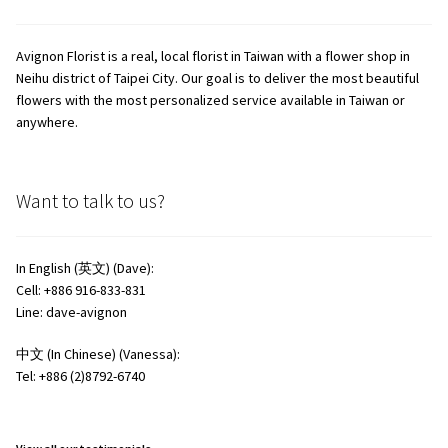
Avignon Florist is a real, local florist in Taiwan with a flower shop in
Neihu district of Taipei City. Our goal is to deliver the most beautiful
flowers with the most personalized service available in Taiwan or
anywhere.
Want to talk to us?
In English (英文) (Dave):
Cell: +886 916-833-831
Line: dave-avignon
中文 (In Chinese) (Vanessa):
Tel: +886 (2)8792-6740