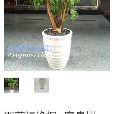
其他花禮
男生的禮物
弔唁花禮
花的類型
精緻花束
桌花/盆花/瓶花
蘭花盆栽
永生花/乾燥花