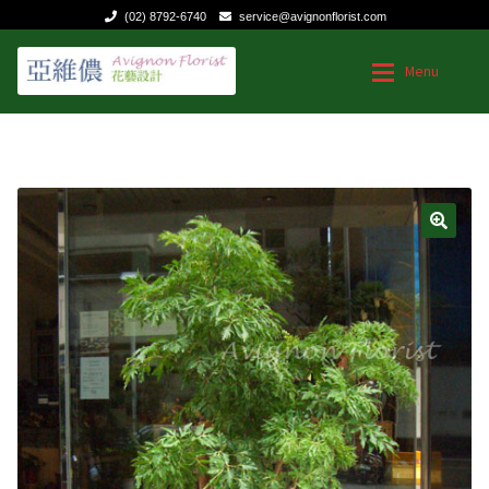
(02) 8792-6740
service@avignonflorist.com
跳
跳
Menu
至
至
導
主
覽
要
台灣花店
台灣花店
列
內
容
Expan
用途和節日
用途和節日
🔍
Expan
花的類型
送給媽媽的花
聯絡我們
生日|結婚週年紀念
祝福慰問
商業花禮
特殊節日