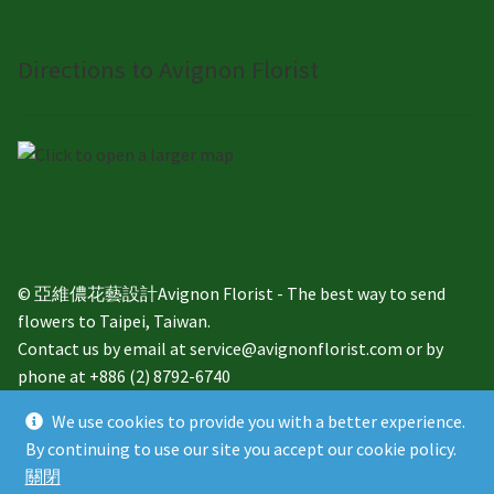
Directions to Avignon Florist
© 亞維儂花藝設計Avignon Florist - The best way to send
flowers to Taipei, Taiwan.
Contact us by email at service@avignonflorist.com or by
phone at +886 (2) 8792-6740
We use cookies to provide you with a better experience.
By continuing to use our site you accept our cookie policy.
關閉