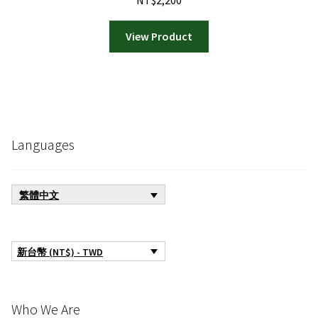
NT$
2,200
View Product
Languages
繁體中文
新台幣 (NT$) - TWD
Who We Are