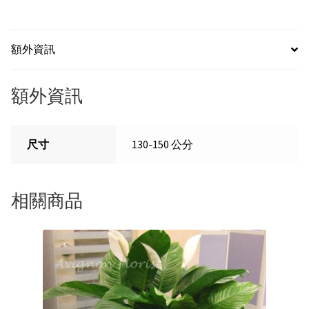
祿
桐
-
額外資訊
富
貴
額外資訊
樹
數
量
尺寸
130-150 公分
相關商品