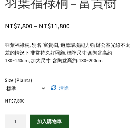
羽葉福祿桐 – 富貴樹
禮物|禮籃
Price
NT$
7,800
–
NT$
11,800
綠色盆栽
range:
客製化訂購
羽葉福祿桐, 別名: 富貴樹, 適應環境能力強 辦公室光線不太
NT$7,800
差的情況下 非常持久好照顧. 標準尺寸:含陶盆高約
through
聯絡我們
130~140cm, 加大尺寸: 含陶盆高約: 180~200cm.
NT$11,800
Size (Plants)
清除
NT$
7,800
羽
加入購物車
葉
福