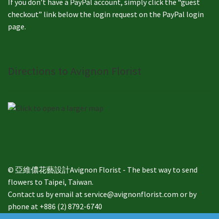
If you don’t have a PayPal account, simply click the “guest
checkout” link below the login request on the PayPal login
page.
Directions to Avignon Florist
© 亞維儂花藝設計Avignon Florist - The best way to send
flowers to Taipei, Taiwan.
Contact us by email at service@avignonflorist.com or by
phone at +886 (2) 8792-6740