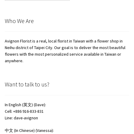
選
擇
Who We Are
選
項
Avignon Florist is a real, local florist in Taiwan with a flower shop in
Neihu district of Taipei City. Our goal is to deliver the most beautiful
flowers with the most personalized service available in Taiwan or
anywhere.
Want to talk to us?
In English (英文) (Dave):
Cell: +886 916-833-831
Line: dave-avignon
中文 (In Chinese) (Vanessa):