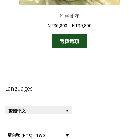
許願蘭花
Price
NT$
6,800
–
NT$
9,800
range:
此
NT$6,800
選擇選項
產
through
品
NT$9,800
有
多
種
款
Languages
式。
可
在
繁體中文
產
品
頁
新台幣 (NT$) - TWD
面