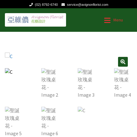
(02) 8792-6740
service@avignonflorist.com
跳
跳
Menu
至
至
導
主
覽
要
台灣花店
台灣花店
列
內
容
Expan
用途和節日
用途和節日
🔍
Expan
花的類型
送給媽媽的花
聯絡我們
生日|結婚週年紀念
祝福慰問
商業花禮
特殊節日