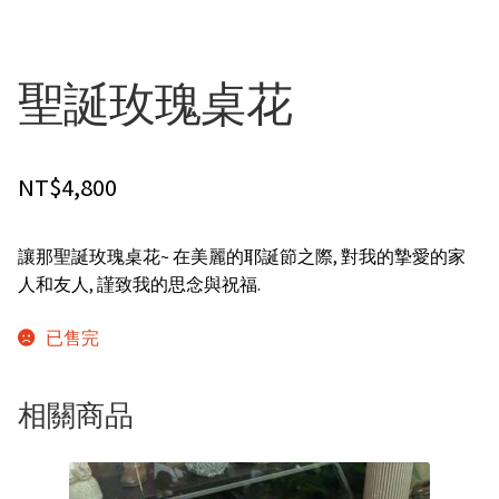
其他花禮
聖誕玫瑰桌花
男生的禮物
弔唁花禮
NT$
4,800
花的類型
讓那聖誕玫瑰桌花~ 在美麗的耶誕節之際, 對我的摯愛的家
人和友人, 謹致我的思念與祝福.
精緻花束
已售完
桌花/盆花/瓶花
相關商品
蘭花盆栽
永生花/乾燥花