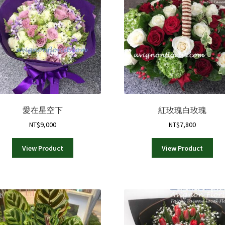
式。
可
在
產
品
頁
面
選
擇
選
愛在星空下
紅玫瑰白玫瑰
項
NT$
9,000
NT$
7,800
View Product
View Product