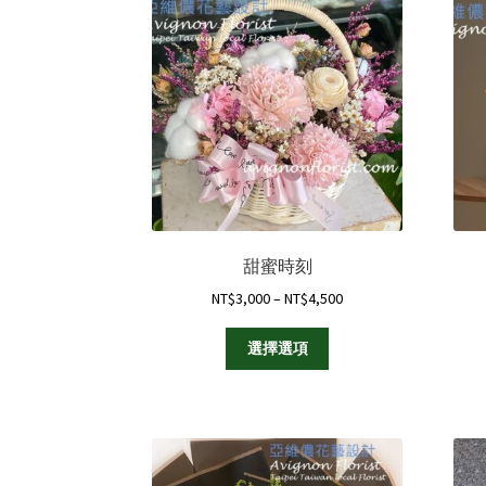
甜蜜時刻
Price
NT$
3,000
–
NT$
4,500
range:
此
NT$3,000
選擇選項
產
through
品
NT$4,500
有
多
種
款