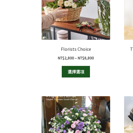
在
產
品
頁
面
選
擇
選
Florists Choice
T
項
Price
NT$
2,800
–
NT$
8,800
range:
此
NT$2,800
選擇選項
產
through
品
NT$8,800
有
多
種
款
式。
可
在