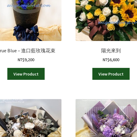
在
在
產
產
品
品
頁
頁
面
面
選
選
擇
擇
選
選
rue Blue – 進口藍玫瑰花束
陽光來到
項
項
NT$
9,200
NT$
6,600
View Product
View Product