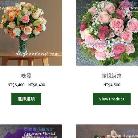
晚霞
愉悅詩篇
Price
NT$
6,400
–
NT$
8,400
NT$
4,500
range:
此
NT$6,400
選擇選項
View Product
產
through
品
NT$8,400
有
多
種
款