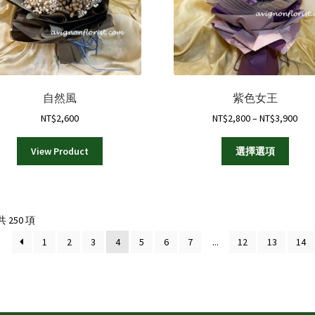
自然風
紫色女王
Pric
NT$
2,600
NT$
2,800
–
NT$
3,900
rang
此
NT$
View Product
選擇選項
產
thr
品
NT$
有
多
Sorted
 250 項
種
by
款
1
2
3
4
5
6
7
...
12
13
14
latest
式。
可
在
產
品