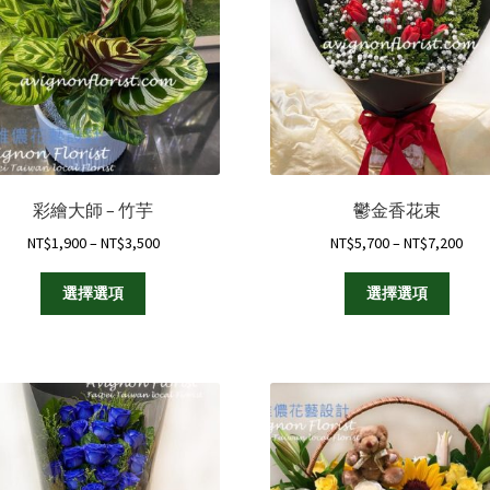
彩繪大師 – 竹芋
鬱金香花束
Price
Pric
NT$
1,900
–
NT$
3,500
NT$
5,700
–
NT$
7,200
range:
rang
此
此
NT$1,900
NT$
選擇選項
選擇選項
產
產
through
thr
品
品
NT$3,500
NT$
有
有
多
多
種
種
款
款
式。
式。
可
可