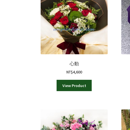
式。
可
在
產
品
頁
面
選
擇
選
心動
項
NT$
4,600
View Product