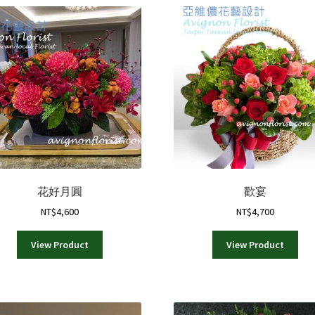
花好月圓
歡宴
NT$
4,600
NT$
4,700
View Product
View Product