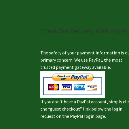
Check Out Securely With PayPal
The safety of your payment information is o
primary concern. We use PayPal, the most
trusted payment gateway available.
If you don’t have a PayPal account, simply cli
the “guest checkout” link below the login
request on the PayPal login page.