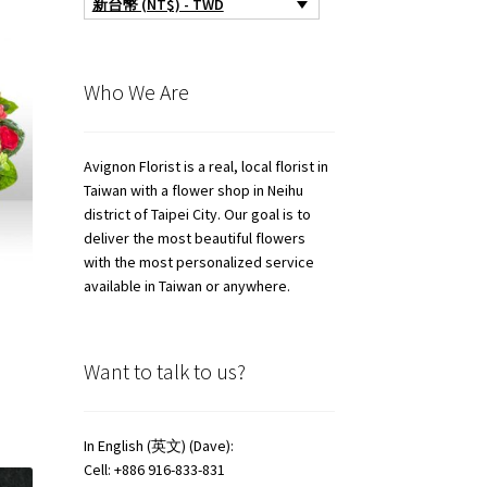
新台幣 (NT$) - TWD
Who We Are
Avignon Florist is a real, local florist in
Taiwan with a flower shop in Neihu
district of Taipei City. Our goal is to
deliver the most beautiful flowers
with the most personalized service
available in Taiwan or anywhere.
Want to talk to us?
In English (英文) (Dave):
Cell: +886 916-833-831