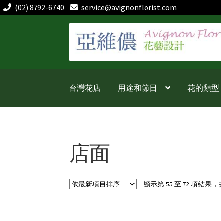
(02) 8792-6740
service@avignonflorist.com
跳
跳
至
至
導
主
覽
要
列
內
台灣花店
用途和節日
花的類型
容
店面
顯示第 55 至 72 項結果，共