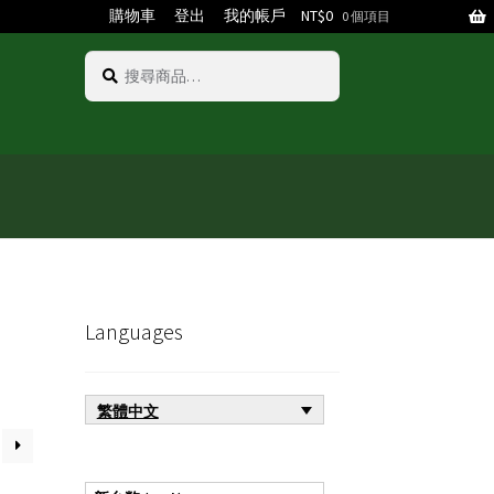
購物車
登出
我的帳戶
NT$
0
0 個項目
搜
搜
尋
尋
關
鍵
字:
Languages
繁體中文