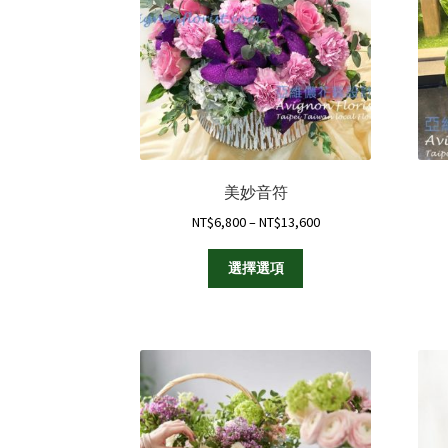
美妙音符
Price
NT$
6,800
–
NT$
13,600
range:
此
NT$6,800
選擇選項
產
through
品
NT$13,600
有
多
種
款
式。
可