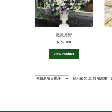
產
品
頁
面
選
擇
選
微風原野
項
NT$
7,100
View Product
顯示第 55 至 72 項結果，共