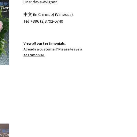
Line: dave-avignon
中文 (In Chinese) (Vanessa):
Tel: +886 (2)8792-6740
View all our testimonials.
Already a customer? Please leave a
testimonial.