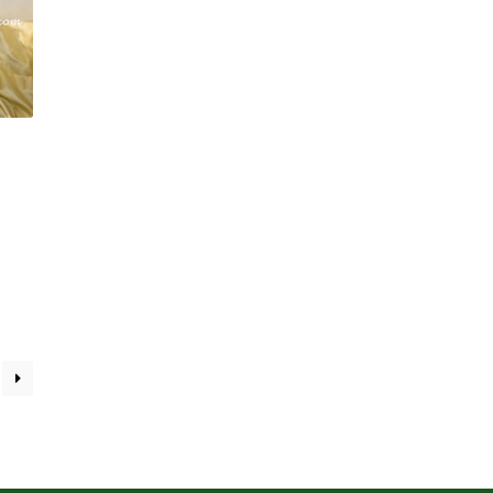
e
e:
2,800
ough
3,900