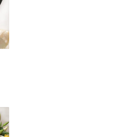
e
e:
5,700
ough
7,200