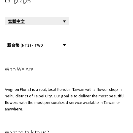
Languages
繁體中文
新台幣 (NT$) - TWD
Who We Are
Avignon Florist is a real, local florist in Taiwan with a flower shop in
Neihu district of Taipei City. Our goal is to deliver the most beautiful
flowers with the most personalized service available in Taiwan or
anywhere.
Want to talk to us?