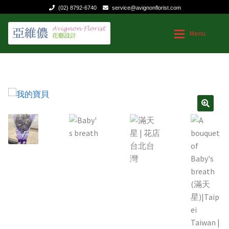
(02) 8792-6740
service@avignonflorist.com
跳
跳
Menu
至
至
導
主
覽
要
台灣花店
台灣花店
列
內
容
Expan
用途和節日
用途和節日
🔍
Expan
花的類型
送給媽媽的花
聯絡我們
生日|結婚週年紀念
祝福慰問
商業花禮
特殊節日