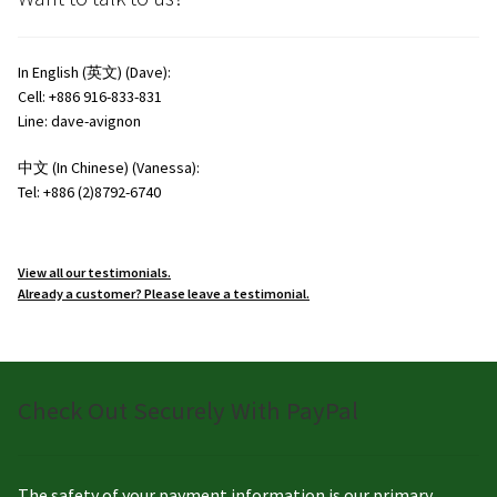
In English (英文) (Dave):
Cell: +886 916-833-831
Line: dave-avignon
中文 (In Chinese) (Vanessa):
Tel: +886 (2)8792-6740
View all our testimonials.
Already a customer? Please leave a testimonial.
Check Out Securely With PayPal
The safety of your payment information is our primary