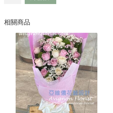
的
寶
貝
數
相關商品
量