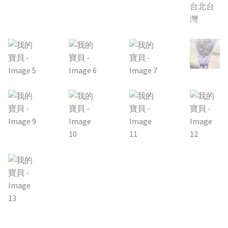
其他花禮
男生的禮物
弔唁花禮
花的類型
精緻花束
桌花/盆花/瓶花
蘭花盆栽
永生花/乾燥花