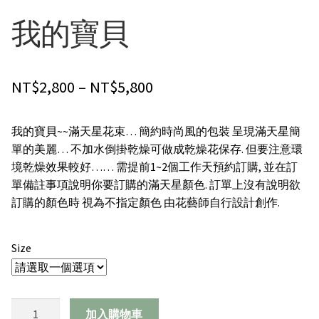
禮物|禮籃
我的寶貝
綠色盆栽
Price
NT$
2,800
–
NT$
5,800
客製化訂購
range:
我的寶貝~~滿天星花束… 簡約時尚風的包裝 呈現滿天星簡
聯絡我們
NT$2,800
單的美麗… 不加水倒掛乾燥可做成乾燥花保存. 但要注意環
through
境乾燥效果較好…… 需提前1~2個工作天預約訂購, 並在訂
單備註事項說明你要訂購的滿天星顏色. 訂單上沒有說明欲
NT$5,800
訂購的顏色時 視為不指定顏色 由花藝師自行設計創作.
Size
我
加入購物車